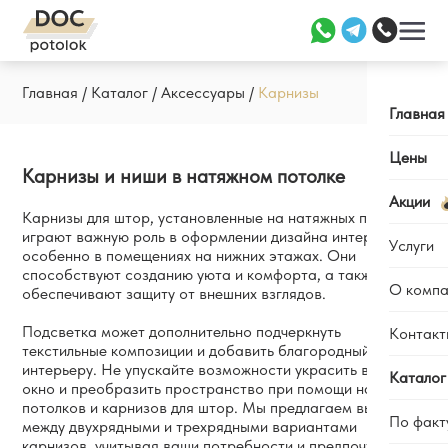
Главная
/
Каталог
/
Аксессуары
/
Карнизы
Главная
Цены
Карнизы и ниши в натяжном потолке
Акции
Карнизы для штор, установленные на натяжных потолках,
играют важную роль в оформлении дизайна интерьера,
Услуги
особенно в помещениях на нижних этажах. Они
способствуют созданию уюта и комфорта, а также
О компа
обеспечивают защиту от внешних взглядов.
Заме
Уста
Подсветка может дополнительно подчеркнуть
Контакт
Отзы
текстильные композиции и добавить благородный стиль
Ремо
Каль
интерьеру. Не упускайте возможности украсить ваше
Каталог
окно и преобразить пространство при помощи натяжных
Наши
потолков и карнизов для штор. Мы предлагаем выбор
По факт
Вопр
между двухрядными и трехрядными вариантами
карнизов, учитывая ваши потребности и предпочтения.