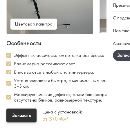
Гара
Премиу
Мато
Сотр
Сати
Вака
С подсв
Тене
Глян
Цветовая палитра
Блог
Бесщ
Помеще
Факт
Конт
Двух
Ткан
Паря
Особенности
Аксессу
С пе
В ва
Фото
Свет
Трек
В ко
Эффект «классического» потолка без блеска.
Чере
Люст
Элек
На к
Равномерно рассеивают свет.
Doubl
Свет
Резн
В сп
Вписываются в любой стиль интерьера.
Звез
Накла
В зал
Устанавливаются быстро, с минимальным зазором
Карн
В ква
3–5 см.
В кот
Маскируют мелкие дефекты, стыки благодаря
отсутствию бликов, равномерной текстуре.
В до
В оф
Цена с установкой:
Заказать
от 370 ₽/м²