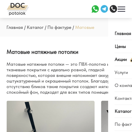
Главная
/
Каталог
/
По фактуре
/
Матовые
Главная
Цены
Матовые натяжные потолки
Акции
Матовые натяжные потолки — это ПВХ-полотна или
тканевые покрытия с идеально ровной, гладкой
Услуги
поверхностью, которая внешне напоминает аккуратно
оштукатуренный и окрашенный потолок. Благодаря
О компа
отсутствию бликов такие покрытия создают мягкий,
Заме
спокойный фон, подходят для всех типов помещений.
Уста
Контакт
Отзы
Ремо
Каль
Каталог
Наши
По факт
Вопр