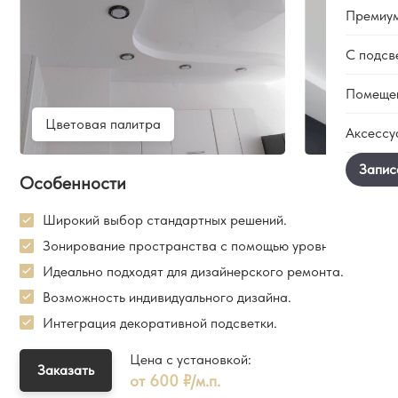
Гара
Премиу
Мато
Сотр
Сати
Вака
С подсв
Тене
Глян
Блог
Бесщ
Помеще
Факт
Конт
Двух
Ткан
Цветовая палитра
Паря
Аксессу
С пе
В ва
Фото
Свет
Трек
В ко
Чере
Люст
Особенности
Элек
На к
Doubl
Свет
Резн
В сп
Широкий выбор стандартных решений.
Звез
Накла
В зал
Зонирование пространства с помощью уровней.
Карн
В ква
Идеально подходят для дизайнерского ремонта.
В кот
Возможность индивидуального дизайна.
В до
Интеграция декоративной подсветки.
В оф
Цена с установкой:
Заказать
от 600 ₽/м.п.