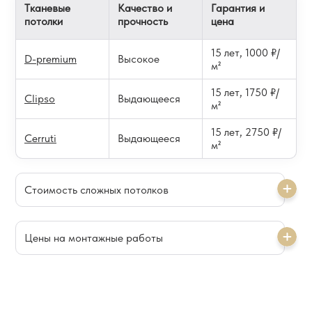
Тканевые
Качество и
Гарантия и
потолки
прочность
цена
15 лет, 1000 ₽/
D-premium
Высокое
м²
15 лет, 1750 ₽/
Clipso
Выдающееся
м²
15 лет, 2750 ₽/
Cerruti
Выдающееся
м²
Стоимость сложных потолков
Цены на монтажные работы
Потолки с подсветкой
Цена
Контурные
от 800 ₽/м²
Услуга
Цена
Парящие
от 800 ₽/м²