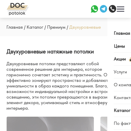
Главная
/
Каталог
/
Премиум
/
Двухуровневые
Главная
Цены
Двухуровневые натяжные потолки
Акции
Двухуровневые потолки представляют собой
современное решение для интерьера, которое
Услуги
гармонично сочетает эстетику и практичность. Они
эффективно зонируют пространство и добавляют
О компа
уникальности в образ каждого помещения. Благодаря
Заме
возможности индивидуальной настройки и встроенному
Уста
освещению, эти потолки превращаются в выразительный
Контакт
Отзы
элемент декора, усиливающий стиль и атмосферу
Ремо
Каль
интерьера.
Каталог
Наши
По факт
Вопр