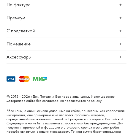
По фактуре
Гарантии
Сотрудничество
Премиум
Матовые
Вакансии
Сатиновые
Блог
С подсветкой
Теневые
Глянцевые
Бесщелевые
Помещение
Фактурные
Контурные
Двухуровневые
Тканевые
Парящие
Аксессуары
С перегородкой
В ванную
Фотопечать
Двухуровневые
Трековые системы
В коридор
Световые линии
Люстры
Электрокарниз
На кухню
Через полотно
Светильники
Резные
В спальню
Double Vision
Накладные треки и споты
В зал
Звездное небо
Карнизы
© 2012 - 2026 «Док Потолок» Все права защищены. Использование
В квартиру
материалов сайта без согласования преследуется по закону.
В коттедж
*Все цены, акции и скидки указанные на сайте, приведены как справочная
В дом
информация, они примерные и не являются публичной офертой,
определяемой положениями статьи 437 Гражданского кодекса Российской
В офис
Федерации и могут быть изменены в любое время без предупреждения. Для
получения примерной информации о стоимости, сроках и условиях работ
просьба связаться с нашим менеджером. Точная сумма будет определена