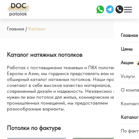
Главная
/
Каталог
Главная
Цены
Каталог натяжных потолков
Акции
Работая с поставщиками тканевых и ПВХ полотен из
Европы и Азии, мы гордимся представлять вам наш
Услуги
обширный каталог натяжных потолков. Наши продукты
сочетают в себе высокое качество материалов,
О компа
современный дизайн и надежность. Независимо от того,
Заме
нужен ли вам потолок для жилых, коммерческих или
Уста
промышленных помещений, мы предоставляем
Контакт
Отзы
разнообразные варианты.
Ремо
Каль
Каталог
Наши
Потолки по фактуре
По факт
Вопр