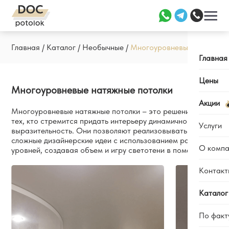
Главная
/
Каталог
/
Необычные
/
Многоуровневые
Главная
Цены
Многоуровневые натяжные потолки
Акции
Многоуровневые натяжные потолки – это решение для
тех, кто стремится придать интерьеру динамичность и
Услуги
выразительность. Они позволяют реализовывать
сложные дизайнерские идеи с использованием разных
О компа
уровней, создавая объем и игру светотени в помещении.
Заме
Уста
Контакт
Отзы
Ремо
Каль
Каталог
Наши
По факт
Вопр