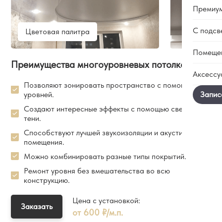
Гара
Премиу
Мато
Сотр
Сати
Вака
С подсв
Цветовая палитра
Тене
Глян
Блог
Бесщ
Помеще
Факт
Конт
Двух
Преимущества многоуровневых потолков:
Ткан
Паря
Аксессу
С пе
В ва
Фото
Свет
Позволяют зонировать пространство с помощью
Трек
В ко
уровней.
Чере
Люст
Элек
На к
Создают интересные эффекты с помощью света и
Doubl
Свет
Резн
тени.
В сп
Звез
Накла
В зал
Способствуют лучшей звукоизоляции и акустике
Карн
помещения.
В ква
Можно комбинировать разные типы покрытий.
В кот
Ремонт уровня без вмешательства во всю
В до
конструкцию.
В оф
Цена с установкой:
Заказать
от 600 ₽/м.п.