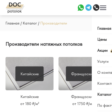
Главная
/
Каталог
/
Производители
Главная
Цены
Производители натяжных потолков
Акции
Услуги
О компа
Китайские
Французские
Заме
Уста
Контакт
Отзы
Ремо
Каль
Каталог
Китайские
Французские
Наши
от 180 ₽/м²
от 1750 ₽/м²
По факт
Вопр