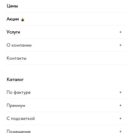
Цены
Акции
Услуги
О компании
Замер
Установка
Контакты
Отзывы
Ремонт
Калькулятор
Наши работы
Каталог
Вопросы и ответы
По фактуре
Гарантии
Сотрудничество
Премиум
Матовые
Вакансии
Сатиновые
Блог
С подсветкой
Теневые
Глянцевые
Бесщелевые
Помещение
Фактурные